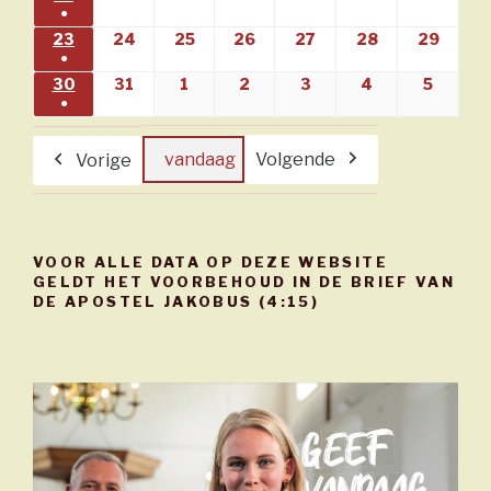
●
evenement)
(1
23
23/08/2026
24
24/08/2026
25
25/08/2026
26
26/08/2026
27
27/08/2026
28
28/08/2026
29
29/08
●
evenement)
(1
30
30/08/2026
31
31/08/2026
1
01/09/2026
2
02/09/2026
3
03/09/2026
4
04/09/2026
5
05/09
●
evenement)
(1
evenement)
vandaag
Volgende
Vorige
VOOR ALLE DATA OP DEZE WEBSITE
GELDT HET VOORBEHOUD IN DE BRIEF VAN
DE APOSTEL JAKOBUS (4:15)