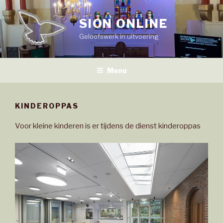
Naar
de
SION ONLINE
inhoud
Geloofswerk in uitvoering
springen
Menu
KINDEROPPAS
Voor kleine kinderen is er tijdens de dienst kinderoppas