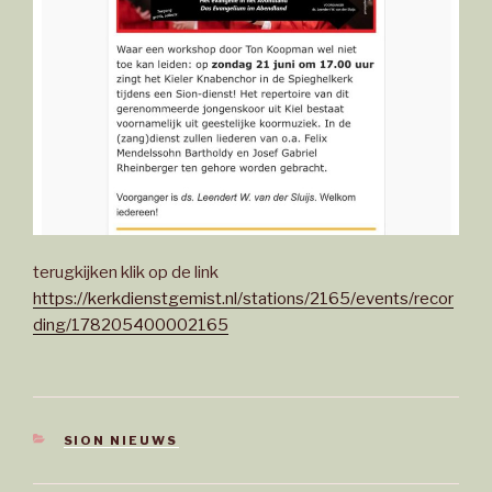
terugkijken klik op de link
https://kerkdienstgemist.nl/stations/2165/events/recor
ding/178205400002165
CATEGORIEËN
SION NIEUWS