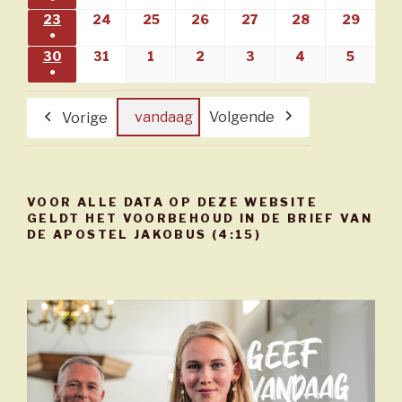
evenement)
(1
23
23/08/2026
24
24/08/2026
25
25/08/2026
26
26/08/2026
27
27/08/2026
28
28/08/2026
29
29/08
●
evenement)
(1
30
30/08/2026
31
31/08/2026
1
01/09/2026
2
02/09/2026
3
03/09/2026
4
04/09/2026
5
05/09
●
evenement)
(1
evenement)
vandaag
Volgende
Vorige
VOOR ALLE DATA OP DEZE WEBSITE
GELDT HET VOORBEHOUD IN DE BRIEF VAN
DE APOSTEL JAKOBUS (4:15)