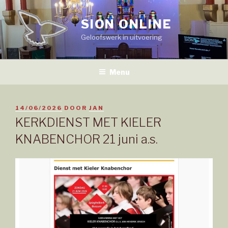
Naar
de
SION ONLINE
inhoud
Geloofswerk in uitvoering
springen
Menu
GEPLAATST
14/06/2026
DOOR
JAN
OP
KERKDIENST MET KIELER
KNABENCHOR 21 juni a.s.