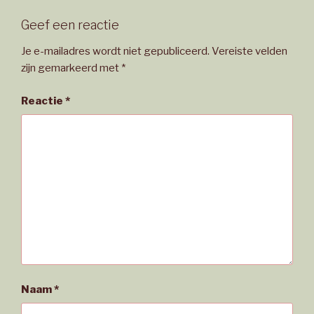
Geef een reactie
Je e-mailadres wordt niet gepubliceerd.
Vereiste velden
zijn gemarkeerd met
*
Reactie
*
Naam
*