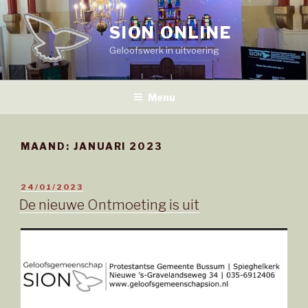
Naar
de
SION ONLINE
inhoud
Geloofswerk in uitvoering
springen
Menu
MAAND:
JANUARI 2023
GEPLAATST
24/01/2023
OP
De nieuwe Ontmoeting is uit