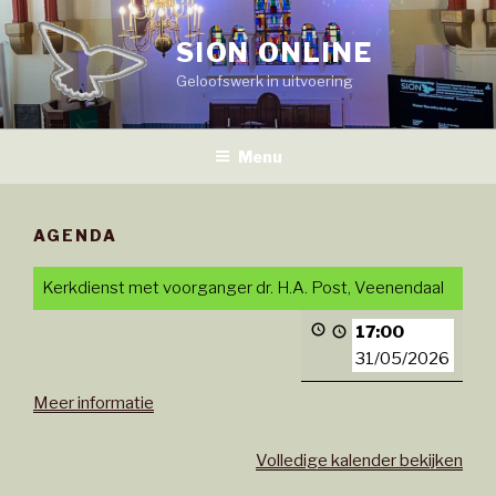
Naar
de
SION ONLINE
inhoud
Geloofswerk in uitvoering
springen
Menu
AGENDA
Kerkdienst met voorganger dr. H.A. Post, Veenendaal
17:00
31/05/2026
Meer informatie
Volledige kalender bekijken