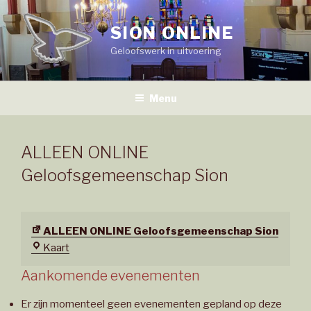
Naar
de
SION ONLINE
inhoud
Geloofswerk in uitvoering
springen
Menu
ALLEEN ONLINE
Geloofsgemeenschap Sion
ALLEEN ONLINE Geloofsgemeenschap Sion
ALLEEN
Kaart
ONLINE
Aankomende evenementen
Geloofsgemeenschap
Sion
Er zijn momenteel geen evenementen gepland op deze