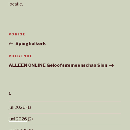
locatie.
Bericht
Vorig
VORIGE
navigatie
bericht
Spieghelkerk
Volgend
VOLGENDE
bericht
ALLEEN ONLINE Geloofsgemeenschap Sion
1
juli 2026
(1)
juni 2026
(2)