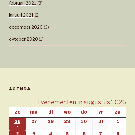
februari 2021
(3)
januari 2021
(2)
december 2020
(3)
oktober 2020
(1)
AGENDA
Evenementen in augustus 2026
zo
zondag
ma
maandag
di
dinsdag
wo
woensdag
do
donderdag
vr
vrijdag
za
zate
26
26/07/2026
27
27/07/2026
28
28/07/2026
29
29/07/2026
30
30/07/2026
31
31/07/2026
1
01/08
●
(1
2
02/08/2026
3
03/08/2026
4
04/08/2026
5
05/08/2026
6
06/08/2026
7
07/08/2026
8
08/08