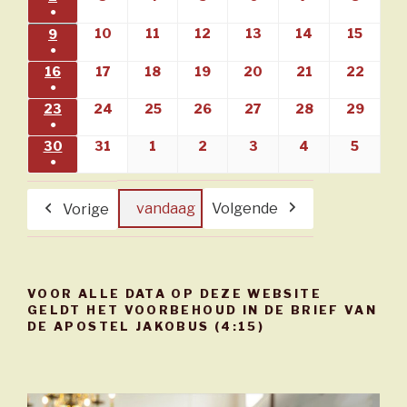
●
evenement)
(1
10
10/08/2026
11
11/08/2026
12
12/08/2026
13
13/08/2026
14
14/08/2026
15
15/08
9
09/08/2026
●
evenement)
(1
16
16/08/2026
17
17/08/2026
18
18/08/2026
19
19/08/2026
20
20/08/2026
21
21/08/2026
22
22/08
●
evenement)
(1
23
23/08/2026
24
24/08/2026
25
25/08/2026
26
26/08/2026
27
27/08/2026
28
28/08/2026
29
29/08
●
evenement)
(1
30
30/08/2026
31
31/08/2026
1
01/09/2026
2
02/09/2026
3
03/09/2026
4
04/09/2026
5
05/09
●
evenement)
(1
evenement)
vandaag
Volgende
Vorige
VOOR ALLE DATA OP DEZE WEBSITE
GELDT HET VOORBEHOUD IN DE BRIEF VAN
DE APOSTEL JAKOBUS (4:15)