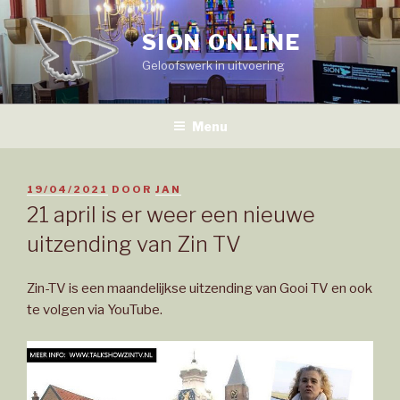
Naar
de
SION ONLINE
inhoud
Geloofswerk in uitvoering
springen
Menu
GEPLAATST
19/04/2021
DOOR
JAN
OP
21 april is er weer een nieuwe
uitzending van Zin TV
Zin-TV is een maandelijkse uitzending van Gooi TV en ook
te volgen via YouTube.