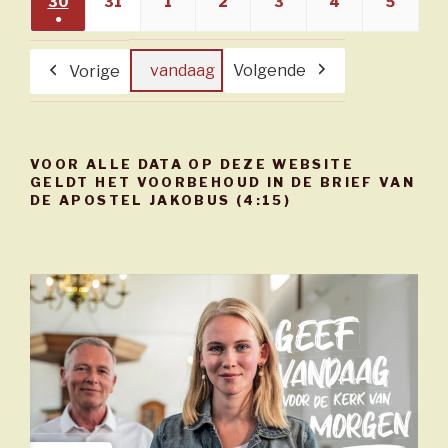
(1
30
30/08/2026
31
31/08/2026
1
01/09/2026
2
02/09/2026
3
03/09/2026
4
04/09/2026
5
05/09
●
evenement)
(1
evenement)
vandaag
Volgende
Vorige
VOOR ALLE DATA OP DEZE WEBSITE
GELDT HET VOORBEHOUD IN DE BRIEF VAN
DE APOSTEL JAKOBUS (4:15)