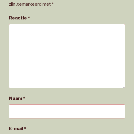
zijn gemarkeerd met
*
Reactie
*
Naam
*
E-mail
*