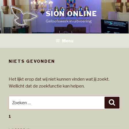
Naar
de
SION ONLINE
inhoud
Geloofswerk in uitvoering
springen
Menu
NIETS GEVONDEN
Het lijkt erop dat wij niet kunnen vinden wat jij zoekt.
Wellicht dat de zoekfunctie kan helpen.
Zoeken
Zoeke
naar:
1