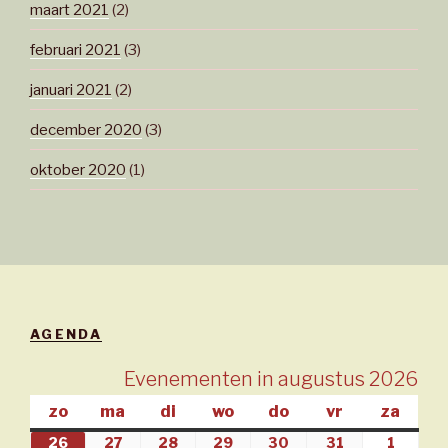
maart 2021
(2)
februari 2021
(3)
januari 2021
(2)
december 2020
(3)
oktober 2020
(1)
AGENDA
Evenementen in augustus 2026
zo
zondag
ma
maandag
di
dinsdag
wo
woensdag
do
donderdag
vr
vrijdag
za
zate
26
26/07/2026
27
27/07/2026
28
28/07/2026
29
29/07/2026
30
30/07/2026
31
31/07/2026
1
01/08