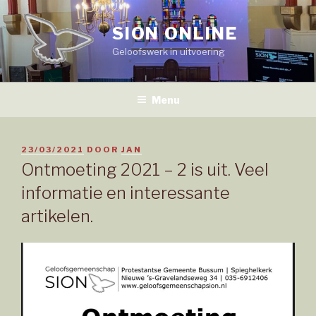
Naar
de
SION ONLINE
inhoud
Geloofswerk in uitvoering
springen
Menu
GEPLAATST
23/03/2021
DOOR
JAN
OP
Ontmoeting 2021 – 2 is uit. Veel
informatie en interessante
artikelen.