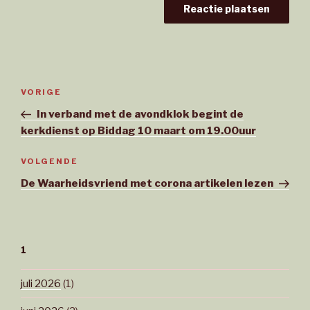
Bericht
Vorig
VORIGE
navigatie
bericht
In verband met de avondklok begint de
kerkdienst op Biddag 10 maart om 19.00uur
Volgend
VOLGENDE
bericht
De Waarheidsvriend met corona artikelen lezen
1
juli 2026
(1)