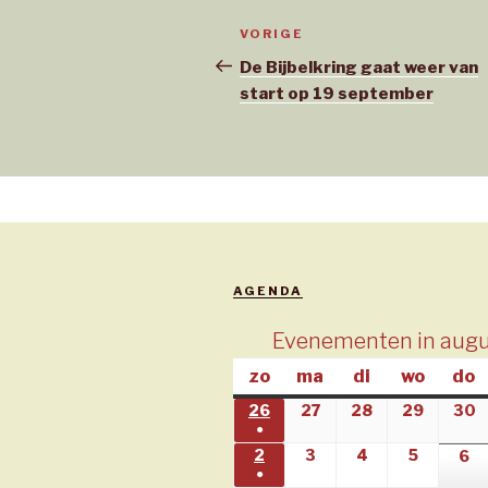
Bericht
Vorig
VORIGE
navigatie
bericht
De Bijbelkring gaat weer van
start op 19 september
AGENDA
Evenementen in aug
zo
zondag
ma
maandag
di
dinsdag
wo
woens
do
d
26
26/07/2026
27
27/07/2026
28
28/07/2026
29
29/07/
30
3
●
(1
2
02/08/2026
3
03/08/2026
4
04/08/2026
5
05/08/2
6
0
●
evenement)