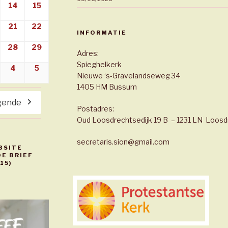
2026
3/08/2026
14
14/08/2026
15
15/08/2026
2026
0/08/2026
21
21/08/2026
22
22/08/2026
INFORMATIE
2026
7/08/2026
28
28/08/2026
29
29/08/2026
Adres:
Spieghelkerk
2026
3/09/2026
4
04/09/2026
5
05/09/2026
Nieuwe ‘s-Gravelandseweg 34
1405 HM Bussum
gende
Postadres:
Oud Loosdrechtsedijk 19 B – 1231 LN Loosd
secretaris.sion@gmail.com
BSITE
E BRIEF
15)