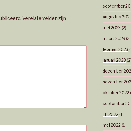
september 20
augustus 202
ubliceerd.
Vereiste velden zijn
mei 2023
(2)
maart 2023
(2)
februari 2023
(
januari 2023
(2
december 20
november 20
oktober 2022
(
september 20
juli 2022
(1)
mei 2022
(1)