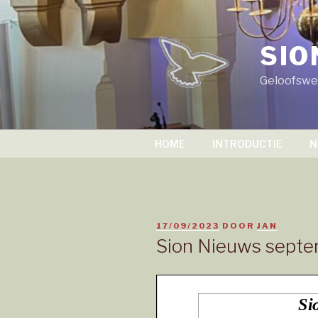
Naar
de
inhoud
SIO
springen
Geloofswer
HOME
INTRODUCTIE
N
GEPLAATST
17/09/2023
DOOR
JAN
OP
Sion Nieuws sept