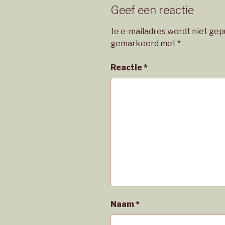
Geef een reactie
Je e-mailadres wordt niet gep
gemarkeerd met
*
Reactie
*
Naam
*