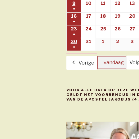
(1
9
09/08/2026
10
10/08/2026
11
11/08/2026
12
12/08/
13
1
●
evenement)
(1
16
16/08/2026
17
17/08/2026
18
18/08/2026
19
19/08/
20
2
●
evenement)
(1
23
23/08/2026
24
24/08/2026
25
25/08/2026
26
26/08/
27
2
●
evenement)
(1
30
30/08/2026
31
31/08/2026
1
01/09/2026
2
02/09/
3
0
●
evenement)
(1
evenement)
vandaag
Vol
Vorige
VOOR ALLE DATA OP DEZE WE
GELDT HET VOORBEHOUD IN D
VAN DE APOSTEL JAKOBUS (4: