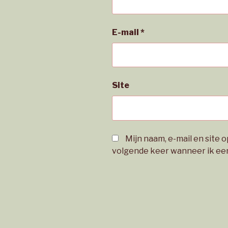
E-mail
*
Site
Mijn naam, e-mail en site 
volgende keer wanneer ik een