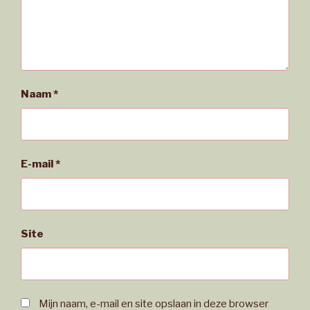
Naam
*
E-mail
*
Site
Mijn naam, e-mail en site opslaan in deze browser