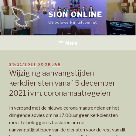
Naar
de
SION ONLINE
inhoud
Geloofswerk in uitvoering
springen
Menu
GEPLAATST
29/11/2021
DOOR
JAN
OP
Wijziging aanvangstijden
kerkdiensten vanaf 5 december
2021 i.v.m. coronamaatregelen
In verband met de nieuwe corona maatregelen en het
dringende advies om na 17.00uur geen kerkdiensten
meer te beleggen is besloten om de
aanvangstijdstippen van de diensten voor de rest van dit