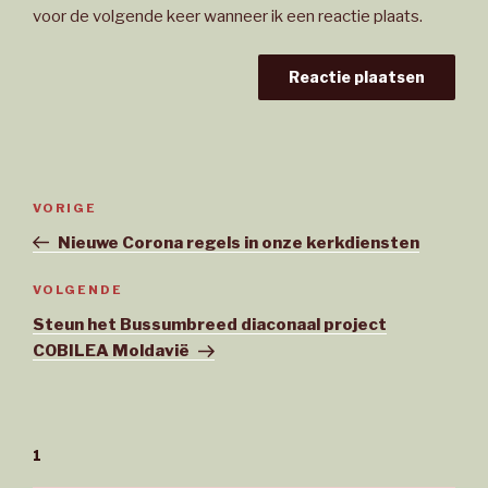
voor de volgende keer wanneer ik een reactie plaats.
Bericht
Vorig
VORIGE
navigatie
bericht
Nieuwe Corona regels in onze kerkdiensten
Volgend
VOLGENDE
bericht
Steun het Bussumbreed diaconaal project
COBILEA Moldavië
1