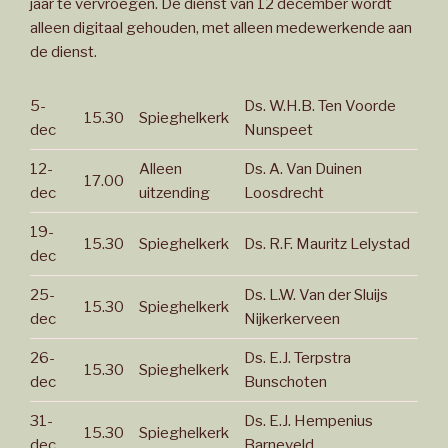
jaar te vervroegen. De dienst van 12 december wordt
alleen digitaal gehouden, met alleen medewerkende aan
de dienst.
5-
Ds. W.H.B. Ten Voorde
15.30
Spieghelkerk
dec
Nunspeet
12-
Alleen
Ds. A. Van Duinen
17.00
dec
uitzending
Loosdrecht
19-
15.30
Spieghelkerk
Ds. R.F. Mauritz Lelystad
dec
25-
Ds. L.W. Van der Sluijs
15.30
Spieghelkerk
dec
Nijkerkerveen
26-
Ds. E.J. Terpstra
15.30
Spieghelkerk
dec
Bunschoten
31-
Ds. E.J. Hempenius
15.30
Spieghelkerk
dec
Barneveld