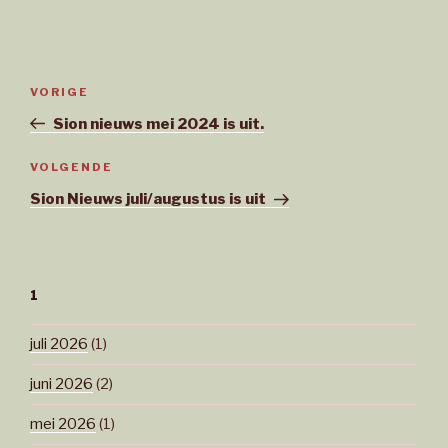
Bericht
Vorig
VORIGE
navigatie
bericht
Sion nieuws mei 2024 is uit.
Volgend
VOLGENDE
bericht
Sion Nieuws juli/augustus is uit
1
juli 2026
(1)
juni 2026
(2)
mei 2026
(1)