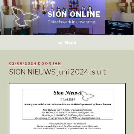
Naar
de
SION ONLINE
inhoud
Geloofswerk in uitvoering
springen
Menu
GEPLAATST
02/06/2024
DOOR
JAN
OP
SION NIEUWS juni 2024 is uit