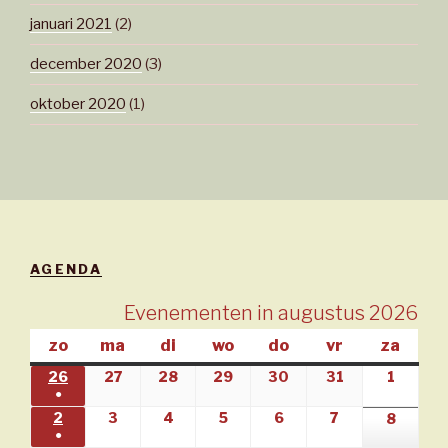
januari 2021
(2)
december 2020
(3)
oktober 2020
(1)
AGENDA
Evenementen in augustus 2026
zo
zondag
ma
maandag
di
dinsdag
wo
woensdag
do
donderdag
vr
vrijdag
za
zate
26
26/07/2026
27
27/07/2026
28
28/07/2026
29
29/07/2026
30
30/07/2026
31
31/07/2026
1
01/08
●
(1
2
02/08/2026
3
03/08/2026
4
04/08/2026
5
05/08/2026
6
06/08/2026
7
07/08/2026
8
08/08
●
evenement)